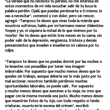
“La verdad que no necesito tu perdón, no me interesa en
estos momentos de mi vida escuchar salir de tu boca la
palabra perdón. Ojalá que puedas perdonarte a tí mismo, lo
vas a necesitar”, comenzó y con dolor, pero sin rencor,
agregó: “Tampoco te deseo que vivas toda la mierda que
nosotros sufrimos, hablo por mi hermano menor (Valentino
Yospe) y yo, ni siquiera la mitad de lo que vivimos por tu
‘morbo’. No te deseo que estés tres meses en tu cama, sin
poder salir de la depresión, vergüenza, tristeza y demás
pensamientos que invaden e invadieron mi cabeza por tu
culpa.
“Tampoco te deseo que no puedas dormir por las noches o
te levantes con pesadillas por tener ‘esa imagen’
imborrable. Por supuesto que mucho menos deseo que te
quedes sin trabajo, aunque debería ser lo más justo por tu
mal accionar, nosotros también perdimos muchas
oportunidades laborales, se puede salir… Por supuesto
y mucho menos deseo que asesinen a tu vieja, no creo que
pagar con la misma moneda sea justo. Mucho menos deseo
que muestren fotos de tu
hijx
, con todo respeto si tenés
criaturas,
muertx
en la escena del crimen”, escribió