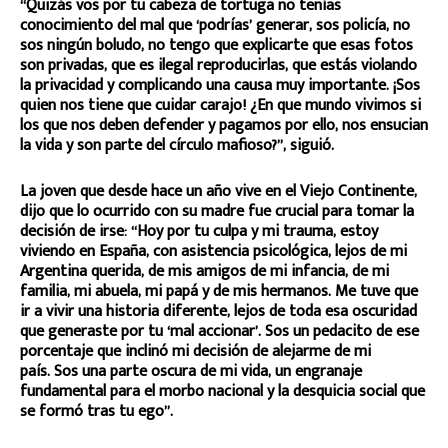
“Quizás vos por tu cabeza de tortuga no tenías
conocimiento del mal que ‘podrías’ generar, sos policía, no
sos ningún boludo, no tengo que explicarte que esas fotos
son privadas, que es ilegal reproducirlas, que estás violando
la privacidad y complicando una causa muy importante. ¡Sos
quien nos tiene que cuidar carajo! ¿En que mundo vivimos si
los que nos deben defender y pagamos por ello, nos ensucian
la vida y son parte del círculo mafioso?”, siguió.
La joven que desde hace un año vive en el Viejo Continente,
dijo que lo ocurrido con su madre fue crucial para tomar la
decisión de irse: “Hoy por tu culpa y mi trauma, estoy
viviendo en España, con asistencia psicológica, lejos de mi
Argentina querida, de mis amigos de mi infancia, de mi
familia, mi abuela, mi papá y de mis hermanos. Me tuve que
ir a vivir una historia diferente, lejos de toda esa oscuridad
que generaste por tu ‘mal accionar’. Sos un pedacito de ese
porcentaje que inclinó mi decisión de alejarme de mi
país. Sos una parte oscura de mi vida, un engranaje
fundamental para el morbo nacional y la desquicia social que
se formó tras tu ego”.