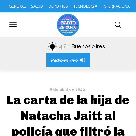
GENERAL
SALUD
DEPORTES
TECNOLOGÍA
INTERNACIONAL
4.8
Buenos Aires
C
Radio en vivo
6 de abril de 2022
La carta de la hija de
Natacha Jaitt al
policía que filtró la