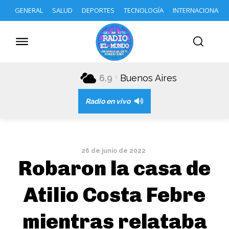
GENERAL
SALUD
DEPORTES
TECNOLOGÍA
INTERNACIONAL
6.9
Buenos Aires
C
Radio en vivo
26 de junio de 2022
Robaron la casa de
Atilio Costa Febre
mientras relataba