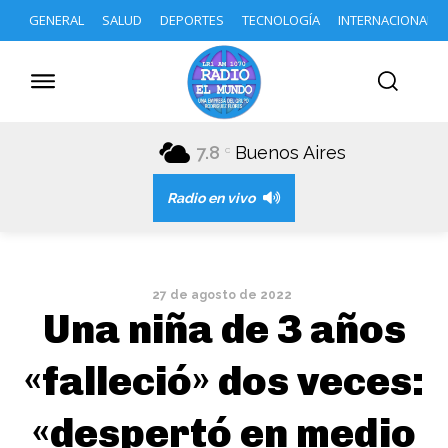
GENERAL
SALUD
DEPORTES
TECNOLOGÍA
INTERNACIONAL
7.8
Buenos Aires
C
Radio en vivo
27 de agosto de 2022
Una niña de 3 años
«falleció» dos veces:
«despertó en medio