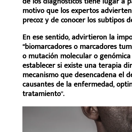
de los diagnósticos tiene lugar a p
motivo que los expertos advierten
precoz y de conocer los subtipos 
En ese sentido, advirtieron la imp
“biomarcadores o marcadores tumo
o mutación molecular o genómica q
establecer si existe una terapia di
mecanismo que desencadena el des
causantes de la enfermedad, optim
tratamiento
”
.