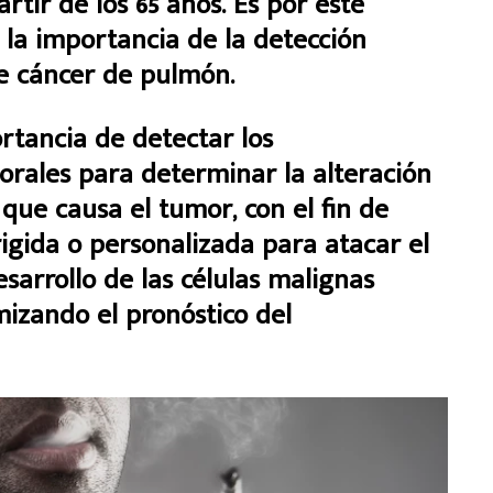
artir de los 65 años. Es por este
 la importancia de la detección
de cáncer de pulmón.
ortancia de detectar los
rales para determinar la alteración
ue causa el tumor, con el fin de
rigida o personalizada para atacar el
arrollo de las células malignas
izando el pronóstico del