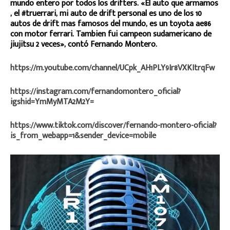
mundo entero por todos los drifters. «El auto que armamos
, el #truerrari, mi auto de drift personal es uno de los 10
autos de drift mas famosos del mundo, es un toyota ae86
con motor ferrari. Tambien fui campeon sudamericano de
jiujitsu 2 veces», contó Fernando Montero.
https://m.youtube.com/channel/UCpk_AH1PLY9Ir8VXKItrqFw
https://instagram.com/fernandomontero_oficial?
igshid=YmMyMTA2M2Y=
https://www.tiktok.com/discover/fernando-montero-oficial?
is_from_webapp=1&sender_device=mobile