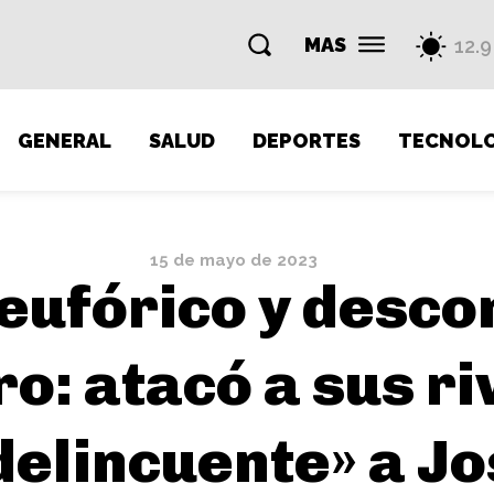
MAS
12.9
GENERAL
SALUD
DEPORTES
TECNOLO
15 de mayo de 2023
 eufórico y desco
ro: atacó a sus r
 delincuente» a Jo