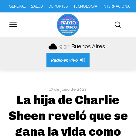
GENERAL
SALUD
DEPORTES
TECNOLOGÍA
INTERNACIONAL
9.3
Buenos Aires
C
Radio en vivo
17 de junio de 2023
La hija de Charlie
Sheen reveló que se
gana la vida como