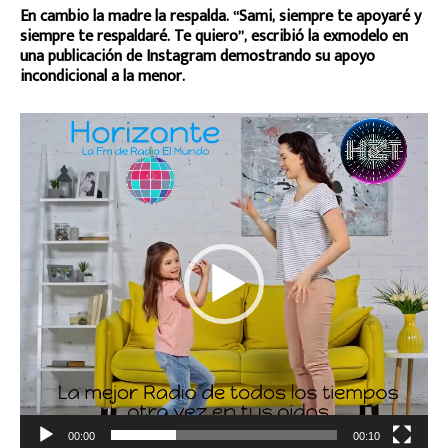
En cambio la madre la respalda. “Sami, siempre te apoyaré y
siempre te respaldaré. Te quiero”, escribió la exmodelo en
una publicación de Instagram demostrando su apoyo
incondicional a la menor.
R
e
p
r
o
d
u
c
t
o
r
d
e
v
í
d
e
00:00
00:10