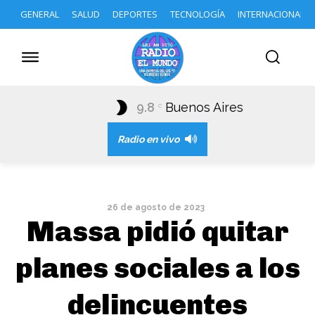
GENERAL
SALUD
DEPORTES
TECNOLOGÍA
INTERNACIONAL
9.8
Buenos Aires
C
Radio en vivo
26 de agosto de 2023
Massa pidió quitar
planes sociales a los
delincuentes