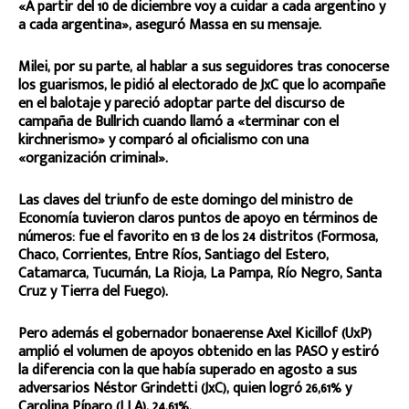
«A partir del 10 de diciembre voy a cuidar a cada argentino y
a cada argentina», aseguró Massa en su mensaje.
Milei, por su parte, al hablar a sus seguidores tras conocerse
los guarismos, le pidió al electorado de JxC que lo acompañe
en el balotaje y pareció adoptar parte del discurso de
campaña de Bullrich cuando llamó a «terminar con el
kirchnerismo» y comparó al oficialismo con una
«organización criminal».
Las claves del triunfo de este domingo del ministro de
Economía tuvieron claros puntos de apoyo en términos de
números: fue el favorito en 13 de los 24 distritos (Formosa,
Chaco, Corrientes, Entre Ríos, Santiago del Estero,
Catamarca, Tucumán, La Rioja, La Pampa, Río Negro, Santa
Cruz y Tierra del Fuego).
Pero además el gobernador bonaerense Axel Kicillof (UxP)
amplió el volumen de apoyos obtenido en las PASO y estiró
la diferencia con la que había superado en agosto a sus
adversarios Néstor Grindetti (JxC), quien logró 26,61% y
Carolina Píparo (LLA), 24,61%.