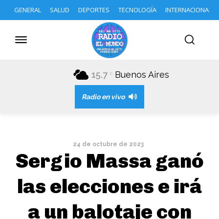
GENERAL
SALUD
DEPORTES
TECNOLOGÍA
INTERNACIONAL
15.7
Buenos Aires
C
Radio en vivo
24 de octubre de 2023
Sergio Massa ganó
las elecciones e irá
a un balotaje con