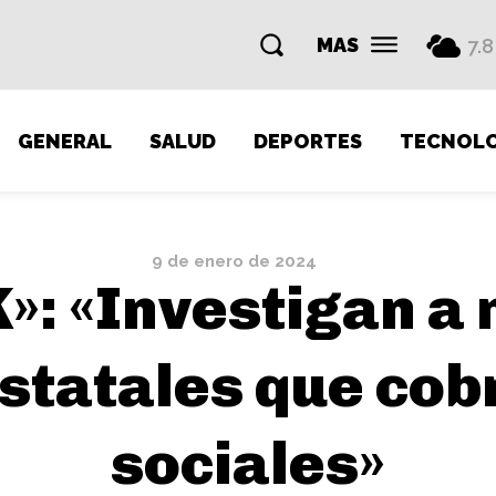
MAS
7.8
GENERAL
SALUD
DEPORTES
TECNOLO
9 de enero de 2024
»: «Investigan a
statales que cob
sociales»