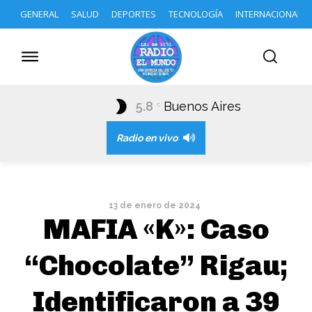
GENERAL
SALUD
DEPORTES
TECNOLOGÍA
INTERNACIONAL
5.8
Buenos Aires
C
Radio en vivo
13 de enero de 2024
MAFIA «K»: Caso
“Chocolate” Rigau;
Identificaron a 39