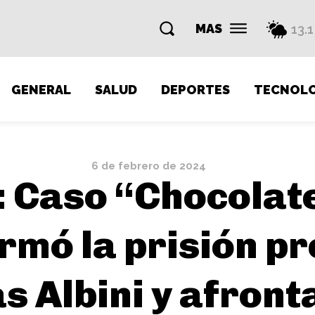
MAS
13.1
GENERAL
SALUD
DEPORTES
TECNOLO
6 de febrero de 2024
 Caso “Chocolate
irmó la prisión p
s Albini y afronta