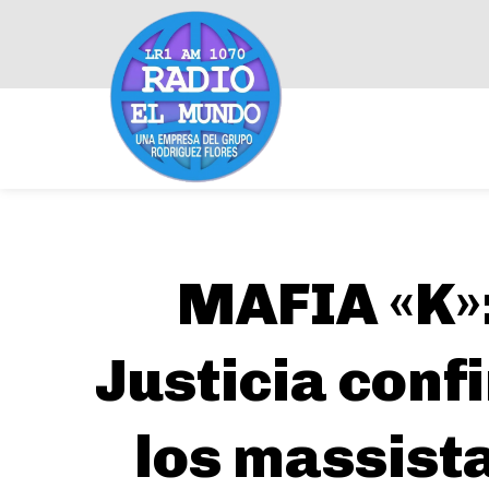
MAFIA «K»:
Justicia conf
los massista