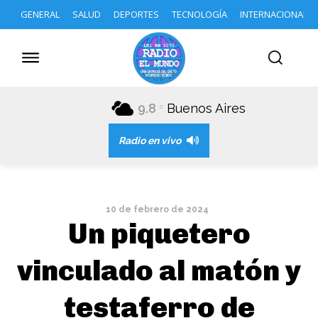
GENERAL
SALUD
DEPORTES
TECNOLOGÍA
INTERNACIONAL
9.8
Buenos Aires
C
Radio en vivo
10 de febrero de 2024
Un piquetero
vinculado al matón y
testaferro de