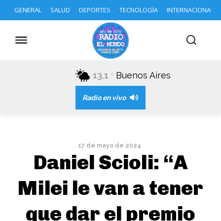
GENERAL
SALUD
DEPORTES
TECNOLOGÍA
INTERNACIONAL
13.1
Buenos Aires
C
Radio en vivo
17 de mayo de 2024
Daniel Scioli: “A
Milei le van a tener
que dar el premio