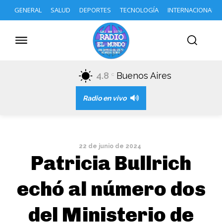
GENERAL
SALUD
DEPORTES
TECNOLOGÍA
INTERNACIONAL
4.8
Buenos Aires
C
Radio en vivo
22 de junio de 2024
Patricia Bullrich
echó al número dos
del Ministerio de