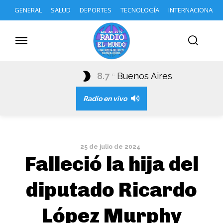
GENERAL
SALUD
DEPORTES
TECNOLOGÍA
INTERNACIONAL
8.7
Buenos Aires
C
Radio en vivo
25 de julio de 2024
Falleció la hija del
diputado Ricardo
López Murphy