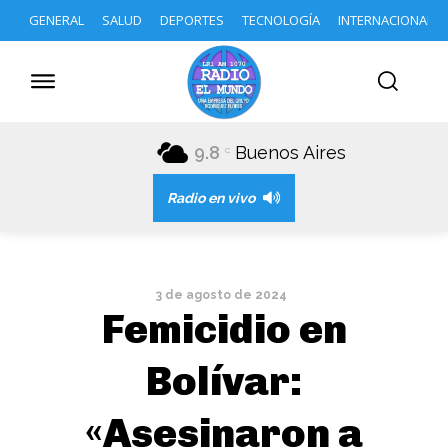
GENERAL
SALUD
DEPORTES
TECNOLOGÍA
INTERNACIONAL
9.8
Buenos Aires
C
Radio en vivo
3 de agosto de 2024
Femicidio en
Bolívar:
«Asesinaron a