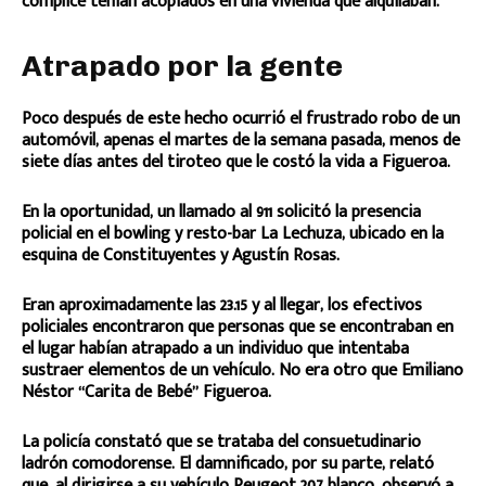
cómplice tenían acopiados en una vivienda que alquilaban.
Atrapado por la gente
Poco después de este hecho ocurrió el frustrado robo de un
automóvil, apenas el martes de la semana pasada, menos de
siete días antes del tiroteo que le costó la vida a Figueroa.
En la oportunidad, un llamado al 911 solicitó la presencia
policial en el bowling y resto-bar La Lechuza, ubicado en la
esquina de Constituyentes y Agustín Rosas.
Eran aproximadamente las 23.15 y al llegar, los efectivos
policiales encontraron que personas que se encontraban en
el lugar habían atrapado a un individuo que intentaba
sustraer elementos de un vehículo. No era otro que Emiliano
Néstor “Carita de Bebé” Figueroa.
La policía constató que se trataba del consuetudinario
ladrón comodorense. El damnificado, por su parte, relató
que, al dirigirse a su vehículo Peugeot 207 blanco, observó a