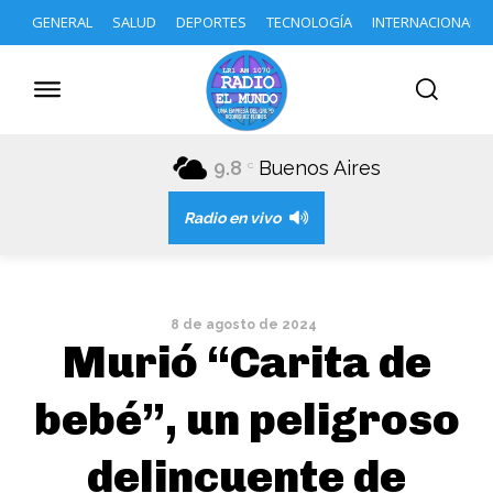
GENERAL
SALUD
DEPORTES
TECNOLOGÍA
INTERNACIONAL
9.8
Buenos Aires
C
Radio en vivo
8 de agosto de 2024
Murió “Carita de
bebé”, un peligroso
delincuente de