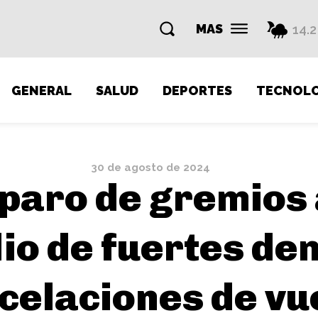
MAS
14.2
GENERAL
SALUD
DEPORTES
TECNOLO
30 de agosto de 2024
l paro de gremios
io de fuertes de
celaciones de vu