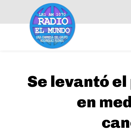
Se levantó e
en med
can