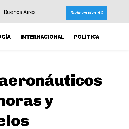
Buenos Aires
C
Radio en vivo
GÍA
INTERNACIONAL
POLÍTICA
 aeronáuticos
moras y
elos