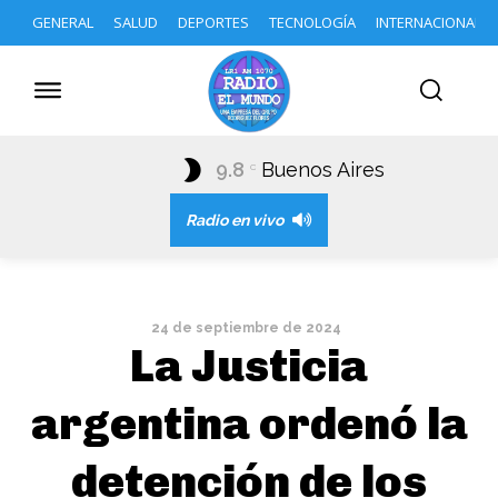
GENERAL
SALUD
DEPORTES
TECNOLOGÍA
INTERNACIONAL
9.8
Buenos Aires
C
Radio en vivo
24 de septiembre de 2024
La Justicia
argentina ordenó la
detención de los