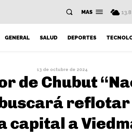
MAS
13.8
GENERAL
SALUD
DEPORTES
TECNOLO
13 de octubre de 2024
or de Chubut “Na
buscará reflotar 
a capital a Vied