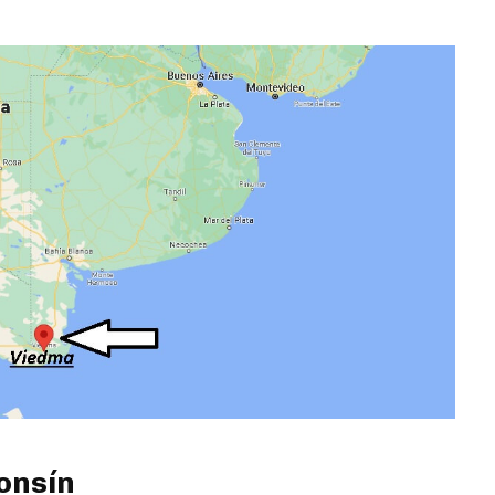
onsín