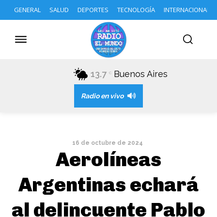
GENERAL
SALUD
DEPORTES
TECNOLOGÍA
INTERNACIONAL
13.7
Buenos Aires
C
Radio en vivo
16 de octubre de 2024
Aerolíneas
Argentinas echará
al delincuente Pablo