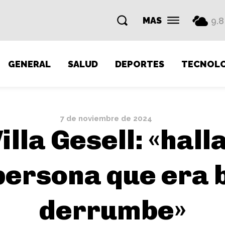
MAS
9.8
GENERAL
SALUD
DEPORTES
TECNOLO
7 de noviembre de 2024
illa Gesell: «hall
 persona que era 
derrumbe»