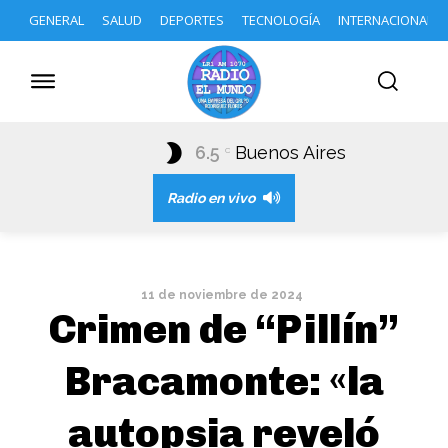
GENERAL
SALUD
DEPORTES
TECNOLOGÍA
INTERNACIONAL
6.5
Buenos Aires
C
Radio en vivo
11 de noviembre de 2024
Crimen de “Pillín”
Bracamonte: «la
autopsia reveló