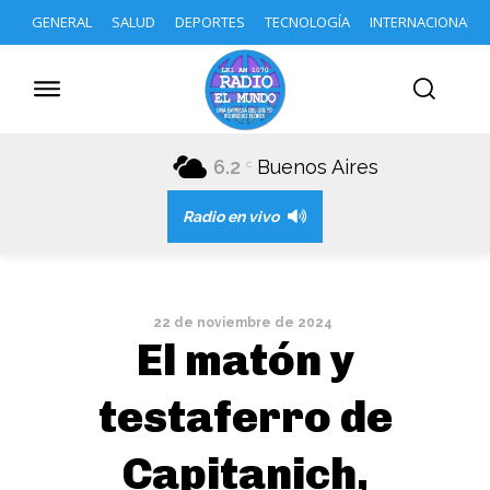
GENERAL
SALUD
DEPORTES
TECNOLOGÍA
INTERNACIONAL
6.2
Buenos Aires
C
Radio en vivo
22 de noviembre de 2024
El matón y
testaferro de
Capitanich,