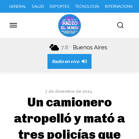
GENERAL
SALUD
DEPORTES
TECNOLOGÍA
INTERNACIONAL
7.8
Buenos Aires
C
Radio en vivo
7 de diciembre de 2024
Un camionero
atropelló y mató a
tres policías que