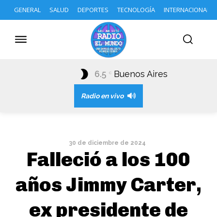
GENERAL
SALUD
DEPORTES
TECNOLOGÍA
INTERNACIONAL
6.5
Buenos Aires
C
Radio en vivo
30 de diciembre de 2024
Falleció a los 100
años Jimmy Carter,
ex presidente de