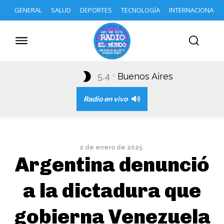
GENERAL
SALUD
DEPORTES
TECNOLOGÍA
INTERNACIONAL
5.4
Buenos Aires
C
Radio en vivo
2 de enero de 2025
Argentina denunció
a la dictadura que
gobierna Venezuela