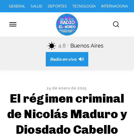
GENERAL
SALUD
DEPORTES
TECNOLOGÍA
INTERNACIONAL
4.8
Buenos Aires
C
Radio en vivo
24 de enero de 2025
El régimen criminal
de Nicolás Maduro y
Diosdado Cabello