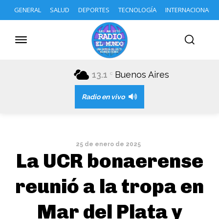
GENERAL
SALUD
DEPORTES
TECNOLOGÍA
INTERNACIONAL
13.1
Buenos Aires
C
Radio en vivo
25 de enero de 2025
La UCR bonaerense
reunió a la tropa en
Mar del Plata y