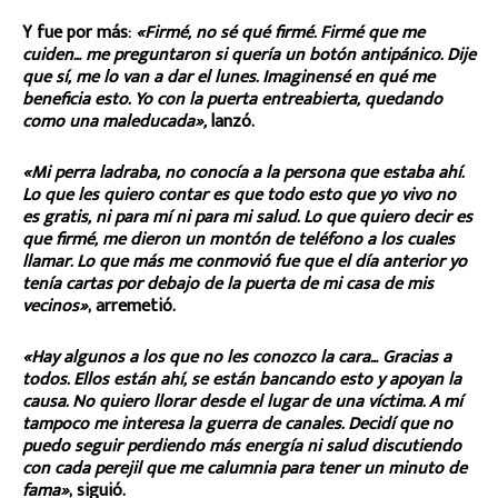
Y fue por más:
«Firmé, no sé qué firmé. Firmé que me
cuiden… me preguntaron si quería un botón antipánico. Dije
que sí, me lo van a dar el lunes. Imaginensé en qué me
beneficia esto. Yo con la puerta entreabierta, quedando
como una maleducada»,
lanzó.
«Mi perra ladraba, no conocía a la persona que estaba ahí.
Lo que les quiero contar es que todo esto que yo vivo no
es gratis, ni para mí ni para mi salud. Lo que quiero decir es
que firmé, me dieron un montón de teléfono a los cuales
llamar. Lo que más me conmovió fue que el día anterior yo
tenía cartas por debajo de la puerta de mi casa de mis
vecinos»
, arremetió.
«Hay algunos a los que no les conozco la cara… Gracias a
todos. Ellos están ahí, se están bancando esto y apoyan la
causa. No quiero llorar desde el lugar de una víctima. A mí
tampoco me interesa la guerra de canales. Decidí que no
puedo seguir perdiendo más energía ni salud discutiendo
con cada perejil que me calumnia para tener un minuto de
fama»
, siguió.