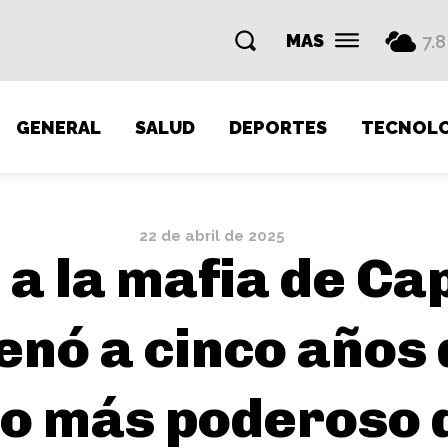
MAS
7.8
GENERAL
SALUD
DEPORTES
TECNOLO
22 de abril de 2025
 a la mafia de Ca
enó a cinco años d
rco más poderoso 