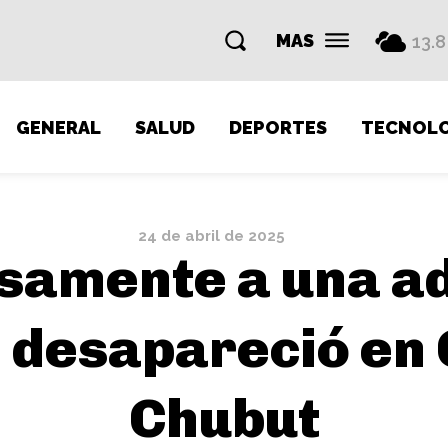
MAS
13.8
GENERAL
SALUD
DEPORTES
TECNOLO
24 de abril de 2025
samente a una a
e desapareció en
Chubut