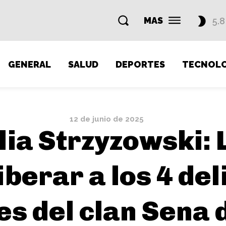
MAS
5.8
GENERAL
SALUD
DEPORTES
TECNOLO
12 de junio de 2025
ia Strzyzowski: 
iberar a los 4 de
s del clan Sena d