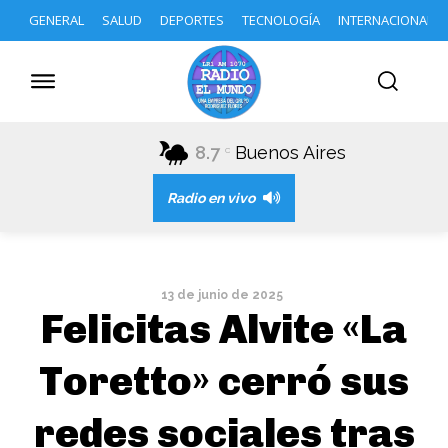
GENERAL
SALUD
DEPORTES
TECNOLOGÍA
INTERNACIONAL
8.7
Buenos Aires
C
Radio en vivo
13 de junio de 2025
Felicitas Alvite «La
Toretto» cerró sus
redes sociales tras