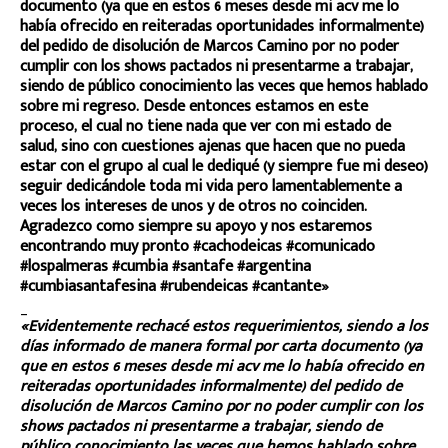
documento (ya que en estos 6 meses desde mi acv me lo
había ofrecido en reiteradas oportunidades informalmente)
del pedido de disolución de Marcos Camino por no poder
cumplir con los shows pactados ni presentarme a trabajar,
siendo de público conocimiento las veces que hemos hablado
sobre mi regreso. Desde entonces estamos en este
proceso, el cual no tiene nada que ver con mi estado de
salud, sino con cuestiones ajenas que hacen que no pueda
estar con el grupo al cual le dediqué (y siempre fue mi deseo)
seguir dedicándole toda mi vida pero lamentablemente a
veces los intereses de unos y de otros no coinciden.
Agradezco como siempre su apoyo y nos estaremos
encontrando muy pronto #cachodeicas #comunicado
#lospalmeras #cumbia #santafe #argentina
#cumbiasantafesina #rubendeicas #cantante»
_
«Evidentemente rechacé estos requerimientos, siendo a los
días informado de manera formal por carta documento (ya
que en estos 6 meses desde mi acv me lo había ofrecido en
reiteradas oportunidades informalmente) del pedido de
disolución de Marcos Camino por no poder cumplir con los
shows pactados ni presentarme a trabajar, siendo de
público conocimiento las veces que hemos hablado sobre