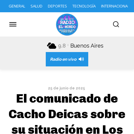
GENERAL
SALUD
DEPORTES
TECNOLOGÍA
INTERNACIONAL
9.8
Buenos Aires
C
Radio en vivo
25 de junio de 2025
El comunicado de
Cacho Deicas sobre
su situación en Los