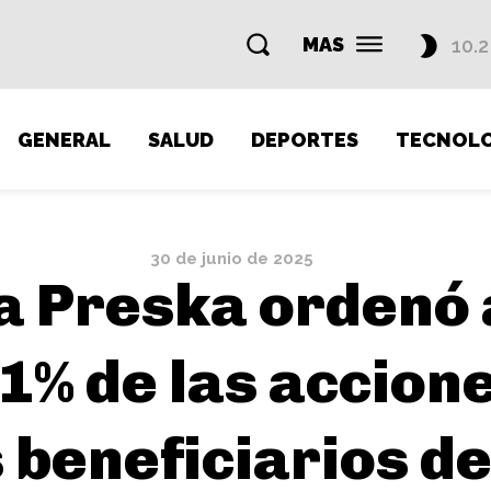
MAS
10.2
GENERAL
SALUD
DEPORTES
TECNOLO
30 de junio de 2025
za Preska ordenó
51% de las accion
 beneficiarios del