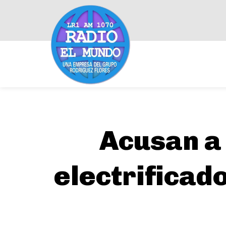
Acusan a 
electrificad