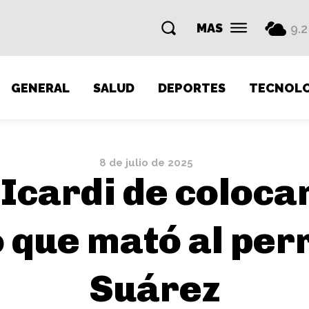
MAS
9.2
GENERAL
SALUD
DEPORTES
TECNOLO
8 de julio de 2025
Icardi de coloca
o que mató al perr
Suárez