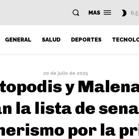
MAS
6.5
GENERAL
SALUD
DEPORTES
TECNOLO
20 de julio de 2025
topodis y Malen
 la lista de sen
nerismo por la p