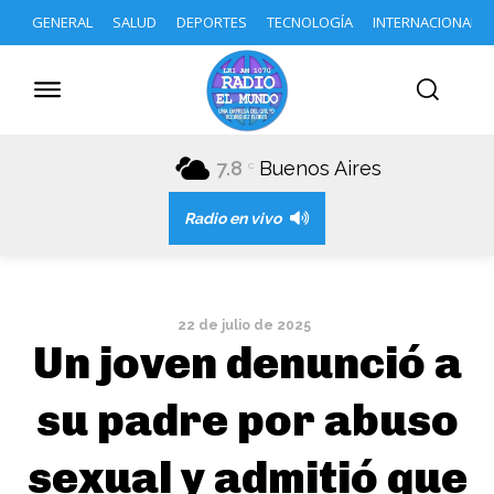
GENERAL
SALUD
DEPORTES
TECNOLOGÍA
INTERNACIONAL
7.8
Buenos Aires
C
Radio en vivo
22 de julio de 2025
Un joven denunció a
su padre por abuso
sexual y admitió que