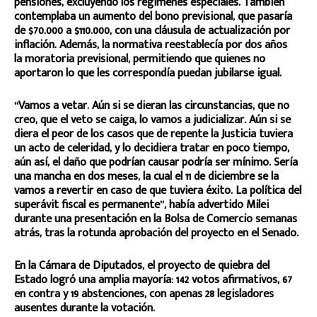
pensiones, excluyendo los regímenes especiales. También
contemplaba un aumento del bono previsional, que pasaría
de $70.000 a $110.000, con una cláusula de actualización por
inflación. Además, la normativa reestablecía por dos años
la moratoria previsional, permitiendo que quienes no
aportaron lo que les correspondía puedan jubilarse igual.
“Vamos a vetar. Aún si se dieran las circunstancias, que no
creo, que el veto se caiga, lo vamos a judicializar. Aún si se
diera el peor de los casos que de repente la Justicia tuviera
un acto de celeridad, y lo decidiera tratar en poco tiempo,
aún así, el daño que podrían causar podría ser mínimo. Sería
una mancha en dos meses, la cual el 11 de diciembre se la
vamos a revertir en caso de que tuviera éxito. La política del
superávit fiscal es permanente”, había advertido Milei
durante una presentación en la Bolsa de Comercio semanas
atrás, tras la rotunda aprobación del proyecto en el Senado.
En la Cámara de Diputados, el proyecto de quiebra del
Estado logró una amplia mayoría: 142 votos afirmativos, 67
en contra y 19 abstenciones, con apenas 28 legisladores
ausentes durante la votación.