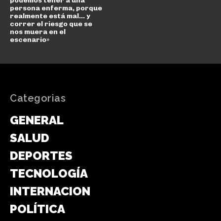
podemos tener a una
persona enferma, porque
realmente está mal… y
correr el riesgo que se
nos muera en el
escenario»
Categorias
GENERAL
SALUD
DEPORTES
TECNOLOGÍA
INTERNACIONAL
POLÍTICA