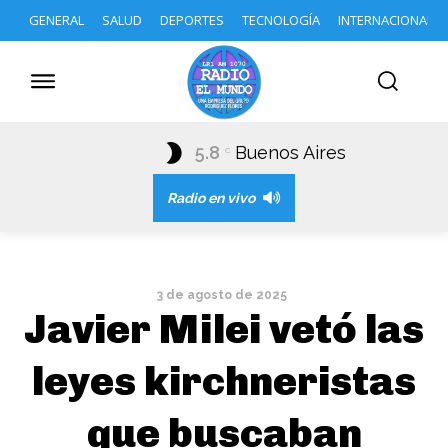
GENERAL
SALUD
DEPORTES
TECNOLOGÍA
INTERNACIONAL
5.8
Buenos Aires
C
Radio en vivo
3 de agosto de 2025
Javier Milei vetó las
leyes kirchneristas
que buscaban