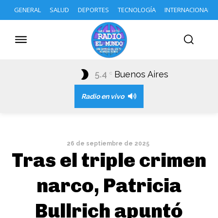
GENERAL
SALUD
DEPORTES
TECNOLOGÍA
INTERNACIONAL
5.4
Buenos Aires
C
Radio en vivo
26 de septiembre de 2025
Tras el triple crimen
narco, Patricia
Bullrich apuntó