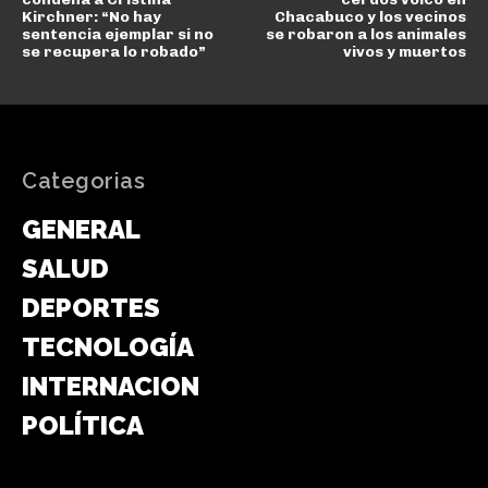
Kirchner: “No hay
Chacabuco y los vecinos
sentencia ejemplar si no
se robaron a los animales
se recupera lo robado”
vivos y muertos
Categorias
GENERAL
SALUD
DEPORTES
TECNOLOGÍA
INTERNACIONAL
POLÍTICA