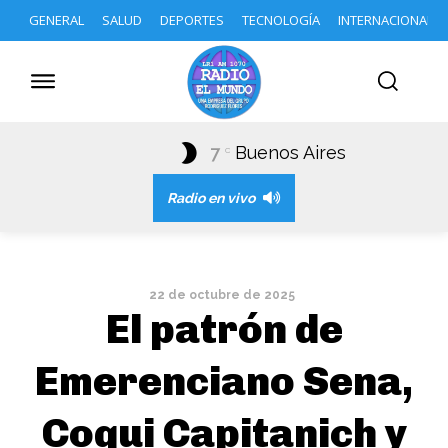
GENERAL
SALUD
DEPORTES
TECNOLOGÍA
INTERNACIONAL
7
Buenos Aires
C
Radio en vivo
22 de octubre de 2025
El patrón de
Emerenciano Sena,
Coqui Capitanich y