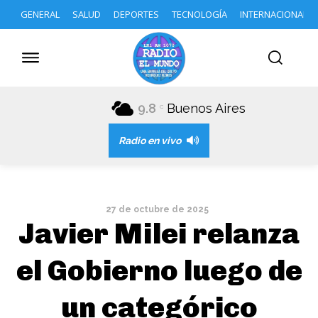
GENERAL
SALUD
DEPORTES
TECNOLOGÍA
INTERNACIONAL
9.8
Buenos Aires
C
Radio en vivo
27 de octubre de 2025
Javier Milei relanza
el Gobierno luego de
un categórico