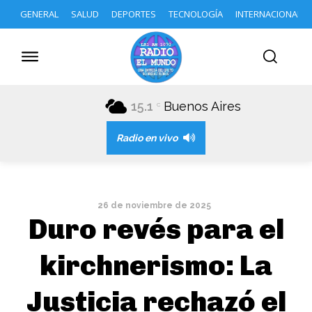
GENERAL
SALUD
DEPORTES
TECNOLOGÍA
INTERNACIONAL
15.1
Buenos Aires
C
Radio en vivo
26 de noviembre de 2025
Duro revés para el
kirchnerismo: La
Justicia rechazó el