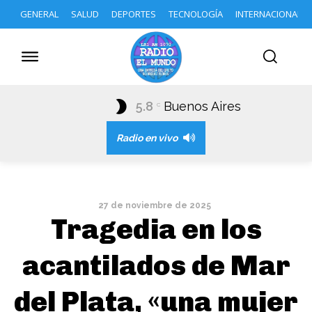
GENERAL
SALUD
DEPORTES
TECNOLOGÍA
INTERNACIONAL
5.8
Buenos Aires
C
Radio en vivo
27 de noviembre de 2025
Tragedia en los
acantilados de Mar
del Plata, «una mujer