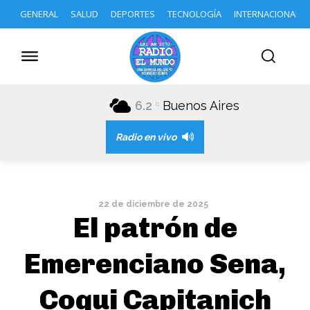
GENERAL
SALUD
DEPORTES
TECNOLOGÍA
INTERNACIONAL
6.2
Buenos Aires
C
Radio en vivo
22 de diciembre de 2025
El patrón de
Emerenciano Sena,
Coqui Capitanich