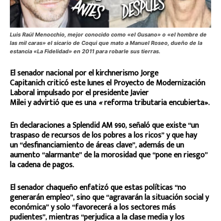
Luis Raúl Menocchio, mejor conocido como «el Gusano» o «el hombre de
las mil caras» el sicario de Coqui que mato a Manuel Roseo, dueño de la
estancia «La Fidelidad» en 2011 para robarle sus tierras.
El senador nacional por el kirchnerismo Jorge
Capitanich criticó este lunes el Proyecto de Modernización
Laboral impulsado por el presidente Javier
Milei y advirtió que es una
«
reforma tributaria encubierta».
En declaraciones a Splendid AM 990, señaló que existe “un
traspaso de recursos de los pobres a los ricos” y que hay
un “desfinanciamiento de áreas clave”, además de un
aumento “alarmante” de la morosidad que “pone en riesgo”
la cadena de pagos.
El senador chaqueño enfatizó que estas políticas “no
generarán empleo”, sino que “agravarán la situación social y
económica” y solo “favorecerá a los sectores más
pudientes”, mientras “perjudica a la clase media y los