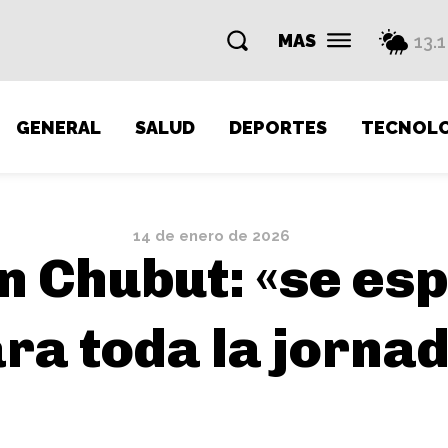
MAS
13.1
GENERAL
SALUD
DEPORTES
TECNOLO
14 de enero de 2026
n Chubut: «se esp
ra toda la jorna