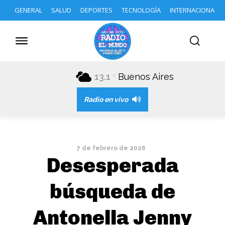
GENERAL
SALUD
DEPORTES
TECNOLOGÍA
INTERNACIONAL
13.1
Buenos Aires
C
Radio en vivo
7 de febrero de 2026
Desesperada
búsqueda de
Antonella Jenny