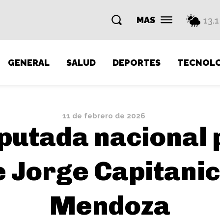
MAS
13.1
GENERAL
SALUD
DEPORTES
TECNOLO
11 de febrero de 2026
iputada nacional 
 Jorge Capitani
Mendoza